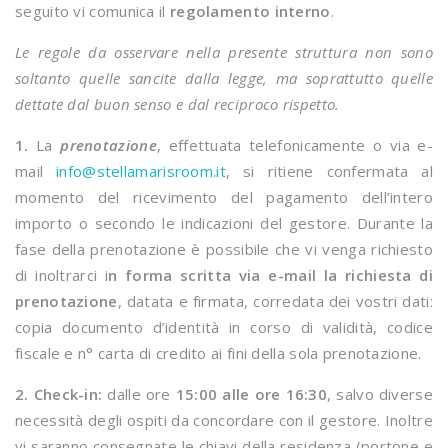
seguito vi comunica il
regolamento interno
.
Le regole da osservare nella presente struttura non sono
soltanto quelle sancite dalla legge, ma soprattutto quelle
dettate dal buon senso e dal reciproco rispetto.
1.
La
prenotazione
, effettuata telefonicamente o via e-
mail
info@stellamarisroom.it
, si ritiene confermata al
momento del ricevimento del pagamento dell’intero
importo o secondo le indicazioni del gestore. Durante la
fase della prenotazione è possibile che vi venga richiesto
di inoltrarci i
n forma scritta via e-mail la richiesta di
prenotazione
, datata e firmata, corredata dei vostri dati:
copia documento d’identità in corso di validità, codice
fiscale e n° carta di credito ai fini della sola prenotazione.
2.
Check-in:
dalle ore
15:00 alle ore 16:30
, salvo diverse
necessità degli ospiti da concordare con il gestore. Inoltre
vi saranno consegnate le chiavi della residenza (portone e