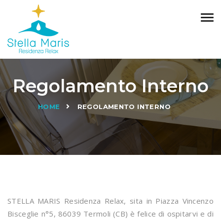
Tog
navi
Regolamento Interno
»
HOME
REGOLAMENTO INTERNO
STELLA MARIS Residenza Relax, sita in Piazza Vincenzo
Bisceglie n°5, 86039 Termoli (CB) è felice di ospitarvi e di